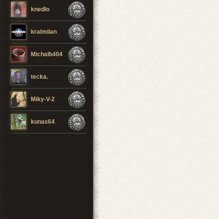
knedlo
kralmilan
Michalb404
tecka.
Miky-V-2
kunas64