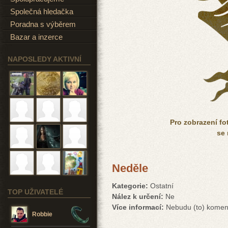
Společná hledačka
Poradna s výběrem
Bazar a inzerce
NAPOSLEDY AKTIVNÍ
Pro zobrazení fo
se 
Neděle
Kategorie:
Ostatní
TOP UŽIVATELÉ
Nález k určení:
Ne
Více informací:
Nebudu (to) komen
Robbie